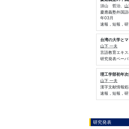
須山 哲治、
山
慶應義塾外国語教
年03月
速報，短報，研
台湾の大学とマ
山下 一夫
言語教育エキスポ 
研究発表ペーパ
理工学部初年次
山下 一夫
漢字文献情報処理研
速報，短報，研究ノ
研究発表