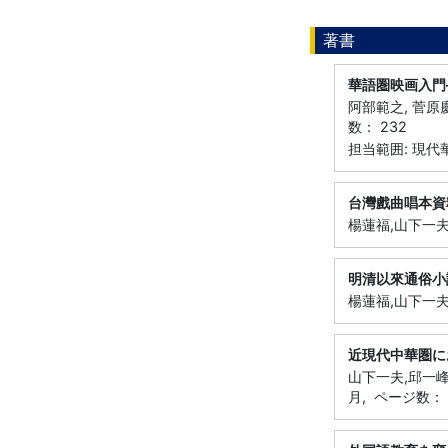
著書
華語圏映画入門
阿部範之, 菅原慶
数： 232
担当範囲: 現代
台灣戲曲唱本資
楊蓮福,山下一夫,
明清以來通俗小
楊蓮福,山下一夫,
近現代中華圏に
山下一夫,邱一峰
月, ページ数： 