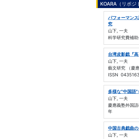
KOARA（リポ
パフォーマンス
究
山下, 一夫
科学研究費補助
台湾皮影戯『高
山下, 一夫
藝文研究 （慶應義塾
ISSN 043516
多様な"中国語
山下, 一夫
慶應義塾外国語教
年
中国古典戯曲の
山下, 一夫