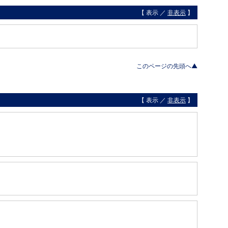
【 表示 ／
非表示
】
このページの先頭へ▲
【 表示 ／
非表示
】