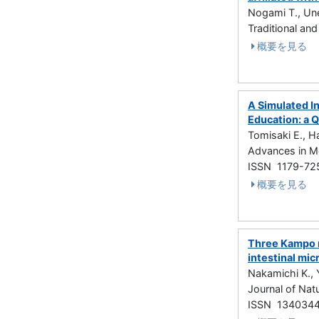
Nogami T., Une
Traditional a
概要を見る
A Simulated I
Education: a Q
Tomisaki E., Ha
Advances in M
ISSN 1179-72
概要を見る
Three Kampo m
intestinal mic
Nakamichi K., 
Journal of Na
ISSN 134034