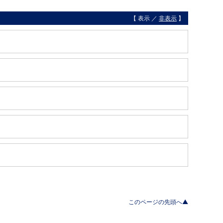
【 表示 ／
非表示
】
このページの先頭へ▲