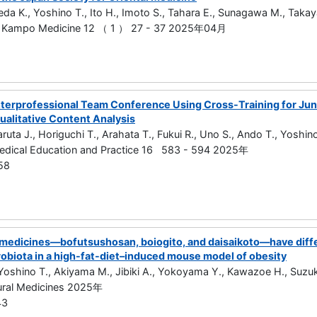
da K., Yoshino T., Ito H., Imoto S., Tahara E., Sunagawa M., Takay
nd Kampo Medicine 12 （ 1 ） 27 - 37 2025年04月
nterprofessional Team Conference Using Cross-Training for Juni
ualitative Content Analysis
ruta J., Horiguchi T., Arahata T., Fukui R., Uno S., Ando T., Yoshi
edical Education and Practice 16 583 - 594 2025年
58
edicines—bofutsushosan, boiogito, and daisaikoto—have differ
robiota in a high-fat-diet–induced mouse model of obesity
Yoshino T., Akiyama M., Jibiki A., Yokoyama Y., Kawazoe H., Suzuk
tural Medicines 2025年
43