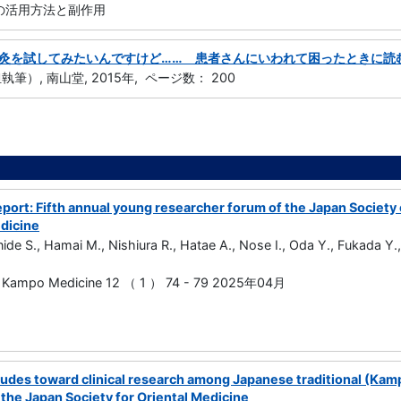
方の活用方法と副作用
灸を試してみたいんですけど…… 患者さんにいわれて困ったときに読
筆）, 南山堂, 2015年, ページ数： 200
port: Fifth annual young researcher forum of the Japan Society
edicine
nide S., Hamai M., Nishiura R., Hatae A., Nose I., Oda Y., Fukada 
nd Kampo Medicine 12 （ 1 ） 74 - 79 2025年04月
tudes toward clinical research among Japanese traditional (Kamp
h the Japan Society for Oriental Medicine