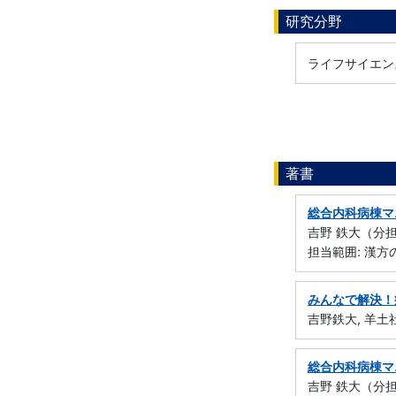
研究分野
ライフサイエンス
著書
総合内科病棟マ
吉野 鉄大（分担執
担当範囲: 漢
みんなで解決！
吉野鉄大, 羊土社
総合内科病棟マ
吉野 鉄大（分担執