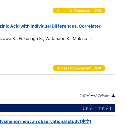
Access to Document (DOI)
zinic Acid with Individual Differences, Correlated
mizawa K., Fukunaga K., Watanabe K., Makino T.
Access to Document (DOI)
このページの先頭へ▲
【 表示 ／
非表示
】
 dysmenorrhea : an observational study(本文)