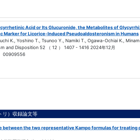
yrrhetinic Acid or Its Glucuronide, the Metabolites of Glycyrrhi
ic Marker for Licorice-Induced Pseudoaldosteronism in Humans
iuchi K., Yoshino T., Tsunoo Y., Namiki T., Ogawa-Ochiai K., Mina
sm and Disposition 52 （ 12 ） 1407 - 1416 2024年12月
 00909556
ジトリ）収録論文等
e between the two representative Kampo formulas for treating