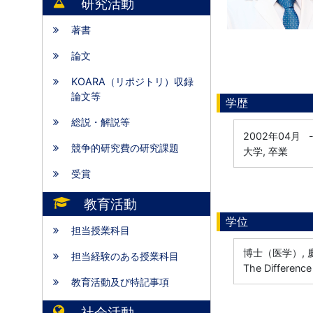
研究活動
著書
論文
KOARA（リポジトリ）収録
論文等
学歴
総説・解説等
2002年04月
競争的研究費の研究課題
大学, 卒業
受賞
教育活動
学位
担当授業科目
博士（医学）, 慶
担当経験のある授業科目
The Differenc
教育活動及び特記事項
社会活動