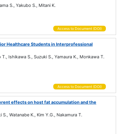
ama S., Yakubo S., Mitani K.
Access to Document (DOI)
or Healthcare Students in Interprofessional
no T., Ishikawa S., Suzuki S., Yamaura K., Monkawa T.
Access to Document (DOI)
ent effects on host fat accumulation and the
i S., Watanabe K., Kim Y.G., Nakamura T.