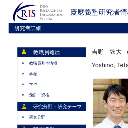
慶應義塾研究者情
研究者詳細
吉野 鉄大 
教職員略歴
教職員基本情報
Yoshino, Tet
学歴
学位
免許・資格
研究分野・研究テーマ
研究分野