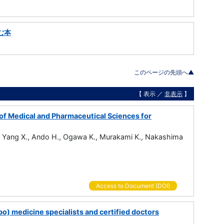
む本
このページの先頭へ▲
【 表示 ／
非表示
】
 of Medical and Pharmaceutical Sciences for
Y., Yang X., Ando H., Ogawa K., Murakami K., Nakashima
Access to Document (DOI)
o) medicine specialists and certified doctors