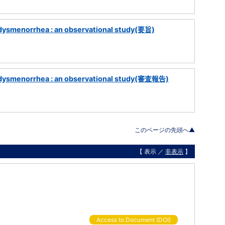
 dysmenorrhea : an observational study(要旨)
g dysmenorrhea : an observational study(審査報告)
このページの先頭へ▲
【 表示 ／
非表示
】
Access to Document (DOI)