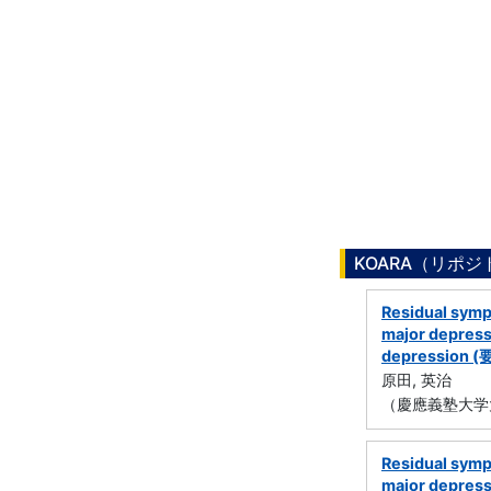
KOARA（リポ
Residual sympt
major depressi
depression (
原田, 英治
（慶應義塾大学
Residual sympt
major depressi