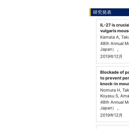
研究発表
IL-27 is cruci
vulgaris mou
Kamata A, Tak
48th Annual M
Japan） ,
2019年12月
Blockade of p
to prevent pe
knock-in mou
Nomura H, Taka
Koyasu S, Ama
48th Annual M
Japan） ,
2019年12月