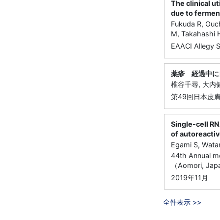
The clinical ut
due to fermen
Fukuda R, Ouch
M, Takahashi 
EAACI Allegy S
薬疹 経過中に
椎谷千尋, 大内健
第49回日本皮
Single-cell R
of autoreactiv
Egami S, Wata
44th Annual me
（Aomori, Jap
2019年11月
全件表示 >>