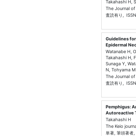
Takahashi H, 
The Journal 
査読有り, ISSN
Guidelines fo
Epidermal Nec
Watanabe H, O
Takahashi H, 
Sunaga Y, Wat
N, Tohyama M
The Journal o
査読有り, ISSN
Pemphigus: An
Autoreactive T
Takahashi H
The Keio jour
単著, 筆頭著者, 