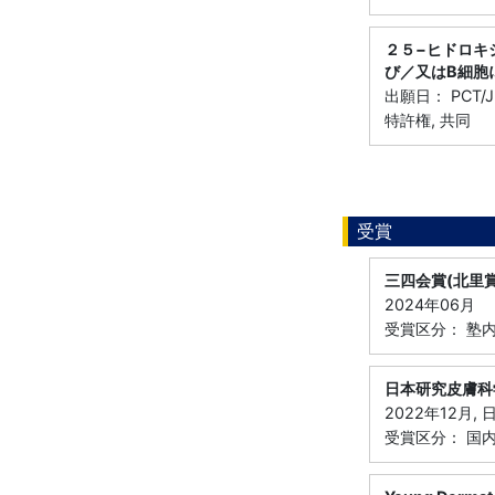
２５−ヒドロキ
び／又はB細胞
出願日： PCT/J
特許権, 共同
受賞
三四会賞(北里賞
2024年06月
受賞区分： 塾
日本研究皮膚科
2022年12月
受賞区分： 国