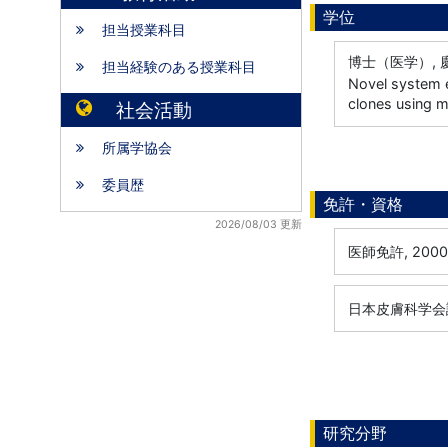
学位
担当授業科目
博士（医学）, 慶
担当経験のある授業科目
Novel system e
clones using m
社会活動
所属学協会
委員歴
免許・資格
2026/08/03 更新
医師免許, 200
日本皮膚科学会認
研究分野