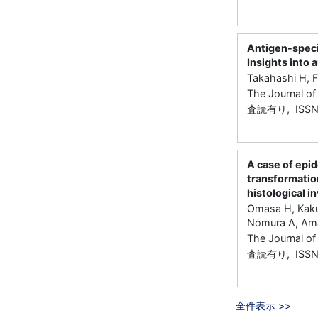
Antigen-speci
Insights into
Takahashi H, F
The Journal o
査読有り, ISSN
A case of epi
transformatio
histological i
Omasa H, Kakut
Nomura A, Ama
The Journal 
査読有り, ISSN
全件表示 >>