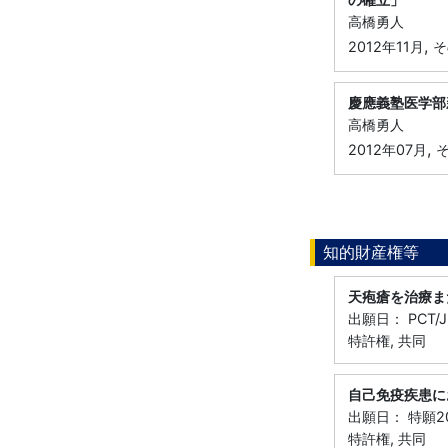
高橋勇人
,
2012年11月
そ
慶應義塾医学部
高橋勇人
,
2012年07月
知的財産権等
天疱瘡を治療ま
出願日： PCT/J
特許権, 共同
自己免疫疾患に
出願日： 特願201
特許権, 共同