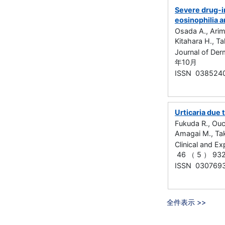
Severe drug-i
eosinophilia 
Osada A., Arimi
Kitahara H., T
Journal of De
年10月
ISSN 038524
Urticaria due
Fukuda R., Ouc
Amagai M., Ta
Clinical and E
46 （ 5 ） 93
ISSN 030769
全件表示 >>