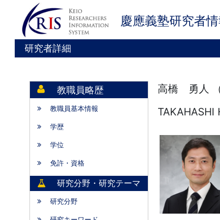
慶應義塾研究者情
研究者詳細
高橋 勇人 
教職員略歴
教職員基本情報
TAKAHASHI 
学歴
学位
免許・資格
研究分野・研究テーマ
研究分野
研究キーワード