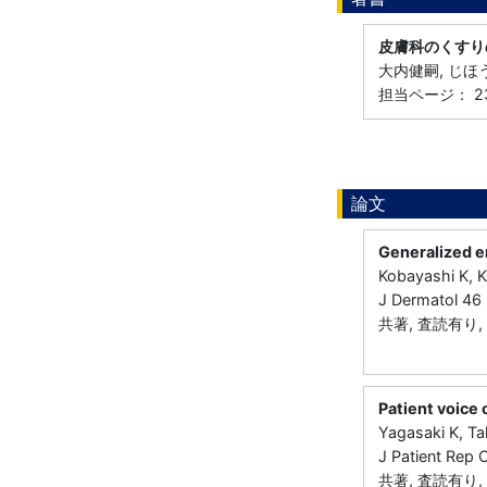
皮膚科のくすり
大内健嗣, じほう
担当ページ： 23
論文
Generalized e
Kobayashi K, K
J Dermatol 4
共著, 査読有り, 
Patient voice 
Yagasaki K, T
J Patient Re
共著, 査読有り, 