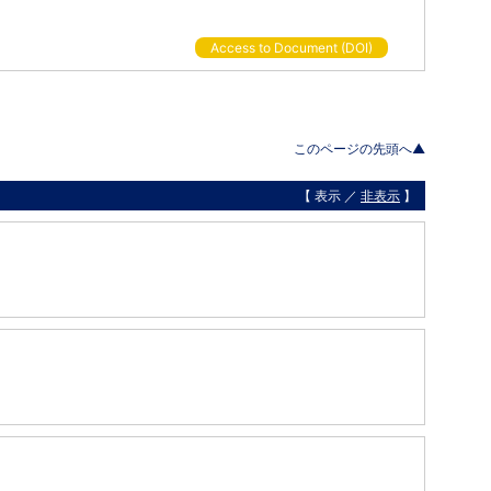
Access to Document (DOI)
このページの先頭へ▲
【 表示 ／
非表示
】