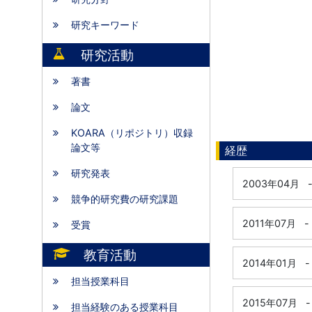
研究キーワード
研究活動
著書
論文
KOARA（リポジトリ）収録
論文等
経歴
研究発表
2003年04月
競争的研究費の研究課題
2011年07月
-
受賞
教育活動
2014年01月
-
担当授業科目
2015年07月
-
担当経験のある授業科目