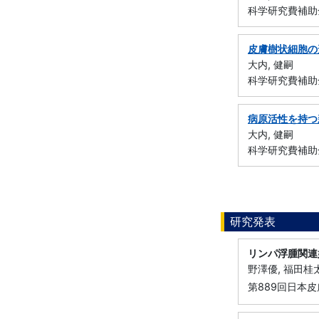
科学研究費補助金
皮膚樹状細胞の
大内, 健嗣
科学研究費補助金
病原活性を持つ
大内, 健嗣
科学研究費補助金
研究発表
リンパ浮腫関連
野澤優, 福田桂
第889回日本