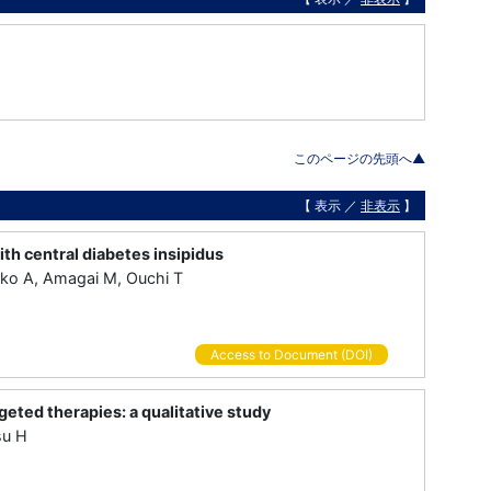
このページの先頭へ▲
【 表示 ／
非表示
】
h central diabetes insipidus
hiko A, Amagai M, Ouchi T
Access to Document (DOI)
eted therapies: a qualitative study
su H