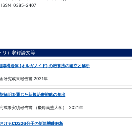
ISSN 0385-2407
ジトリ）収録論文等
組織構造体 (オルガノイド) の培養法の確立と解析
研究成果報告書 2021年
態解明を通じた新規治療戦略の創出
究成果実績報告書 （慶應義塾大学） 2021年
おけるCD326分子の新規機能解析