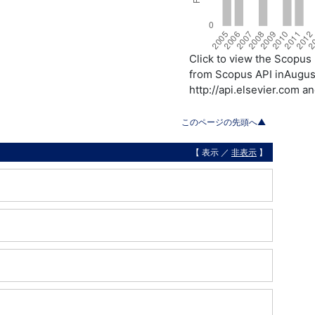
Click to view the Scopu
from Scopus API inAugust
http://api.elsevier.com a
このページの先頭へ▲
【 表示 ／
非表示
】