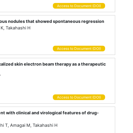
Access to Document (DOI)
neous nodules that showed spontaneous regression
 K, Takahashi H
Access to Document (DOI)
alized skin electron beam therapy as a therapeutic
T
Access to Document (DOI)
 with clinical and virological features of drug-
shi T, Amagai M, Takahashi H