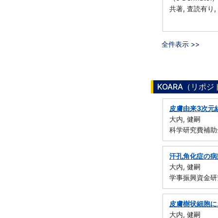
共著, 査読有り, 
全件表示 >>
KOARA（リポ
皮膚由来3次元
大内, 健嗣
科学研究費補助金
汗孔角化症の病
大内, 健嗣
学事振興資金研
皮膚樹状細胞に
大内, 健嗣