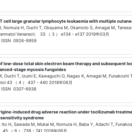
 cell large granular lymphocyte leukaemia with multiple cuta
ai I, Nomura H, Ouchi T, Okayama M, Okamoto S, Amagai M, Tanese
Dermatol Venereol） 33 （ 3 ） e134 - e137 2019年03月
ISSN 0926-9959
f low-dose total skin electron beam therapy and subsequent loc
vanced-stage mycosis fungoides
M, Ouchi T, Izumi E, Kawaguchi O, Nagao K, Amagai M, Funakoshi 
atol 43 （ 4 ） 437 - 440 2018年06月
ISSN 0307-6938
igine-induced drug adverse reaction under tocilizumab treatment
sensitivity syndrome
 T, Ito H, Sawada M, Mukai M, Nomura H, Baba Y, Adachi T, Funako
 45 （ 6 ） 738 - 741 2018年06月