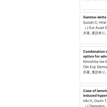
Gamma-delta T
Suzuki C, Hir
（J Eur Acad 
共著, 査読有り, 
Combination o
option for ad
Kinoshita-Ise 
Clin Exp Derm
共著, 査読有り, 
Case of lamotr
induced hyper
Iriki H, Ouchi
（J Dermatol）