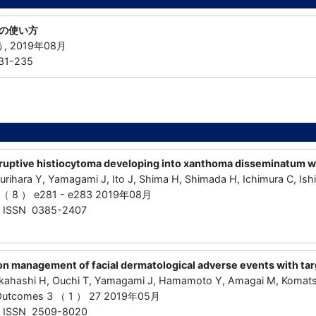
の使い方
, 2019年08月
1-235
ruptive histiocytoma developing into xanthoma disseminatum wit
urihara Y, Yamagami J, Ito J, Shima H, Shimada H, Ichimura C, Is
6 （ 8 ） e281 - e283 2019年08月
ISSN 0385-2407
on management of facial dermatological adverse events with targ
akahashi H, Ouchi T, Yamagami J, Hamamoto Y, Amagai M, Komat
p Outcomes 3 （ 1 ） 27 2019年05月
ISSN 2509-8020