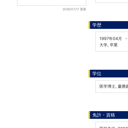
2026/07/17 更新
学歴
1997年04月
-
大学, 卒業
学位
医学博士, 慶
免許・資格