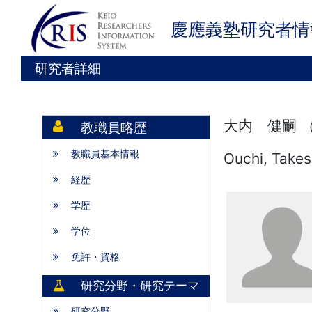
慶應義塾研究者情
研究者詳細
大内 健嗣 
教職員略歴
教職員基本情報
Ouchi, Takes
経歴
学歴
学位
免許・資格
研究分野・研究テーマ
研究分野