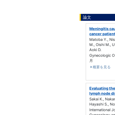
論文
Meningitis cau
cancer patien
Matoba Y., Nis
M., Oishi M., 
Aoki D.
Gynecologic 
月
概要を見る
Evaluating the
lymph node di
Sakai K., Naka
Hayashi S., No
International 
Gynecology a