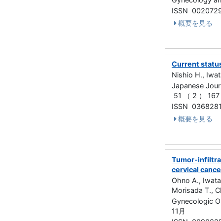
ISSN 002072
概要を見る
Current statu
Nishio H., Iwat
Japanese Journ
51 （ 2 ） 167
ISSN 036828
概要を見る
Tumor-infiltra
cervical canc
Ohno A., Iwata
Morisada T., C
Gynecologic 
11月