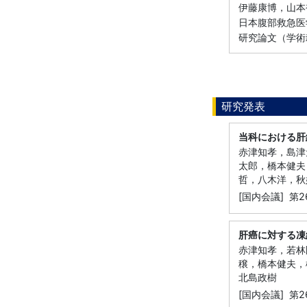
伊藤康博，山本
日本腹部救急医学会雑
研究論文（学術
研究発表
当科における肝
赤津知孝，島津
太郎，橋本健夫
哲，八木洋，秋
[国内会議] 第
肝癌に対する凍結
赤津知孝，若林
穣，橋本健夫，
北島政樹
[国内会議] 第