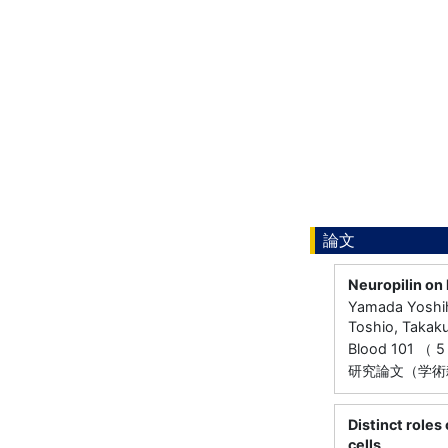
論文
Neuropilin on
Yamada Yoshihi
Toshio, Takak
Blood 101 （ 
研究論文（学術
Distinct roles
cells