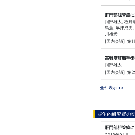
肝門部胆管癌に
阿部雄太, 板野理
島薫, 早津成夫,
川雄光
[国内会議] 第
高難度肝臓手術
阿部雄太
[国内会議] 第
全件表示 >>
競争的研究費の
肝門部胆管癌に
2018年04月
-