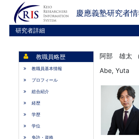
慶應義塾研究者情
研究者詳細
阿部 雄太 
教職員略歴
教職員基本情報
Abe, Yuta
プロフィール
総合紹介
経歴
学歴
学位
免許・資格