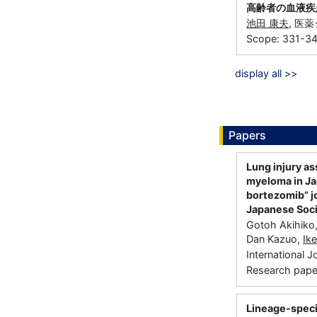
高齢者の血液疾
池田 康夫
, 医薬
Scope: 331-3
display all >>
Papers
Lung injury as
myeloma in Jap
bortezomib” j
Japanese Soci
Gotoh Akihiko
Dan Kazuo,
Ik
International
Research paper 
Lineage-speci