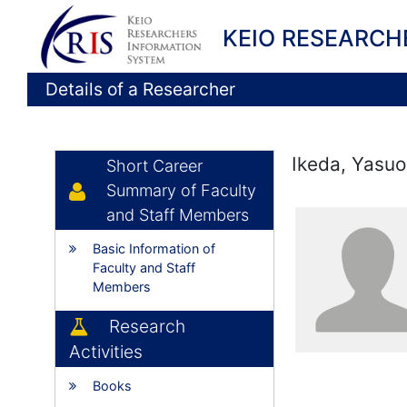
KEIO RESEARCH
Details of a Researcher
Ikeda, Yasuo
Short Career
Summary of Faculty
and Staff Members
Basic Information of
Faculty and Staff
Members
Research
Activities
Books