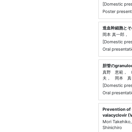
[Domestic p
Poster present
造血幹細胞とその利用法：
岡本 真一郎，
[Domestic 
Oral present
胆管のgranul
真野 恵範， 
夫， 岡本 真
[Domestic p
Oral present
Prevention of
valacyclovir 
Mori Takehiko
Shinichiro