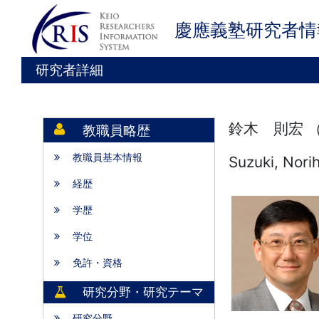
慶應義塾研究者情
研究者詳細
鈴木 則宏 
教職員略歴
教職員基本情報
Suzuki, Norih
経歴
学歴
学位
免許・資格
研究分野・研究テーマ
研究分野