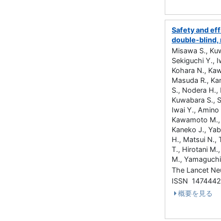
Safety and eff
double-blind, 
Misawa S., Kuw
Sekiguchi Y., I
Kohara N., Kaw
Masuda R., Kane
S., Nodera H., 
Kuwabara S., S
Iwai Y., Amino 
Kawamoto M., I
Kaneko J., Yabe
H., Matsui N., 
T., Hirotani M
M., Yamaguchi
The Lancet N
ISSN 147444
概要を見る