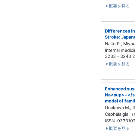
概要を見る
Differences i
Stroke: Japan
Naito R., Miyau
Internal medi
3233 - 3240
概要を見る
Enhanced susce
Na<sup>+</su
model of famil
Unekawa M., Ik
Cephalalgia 
ISSN 033310
概要を見る