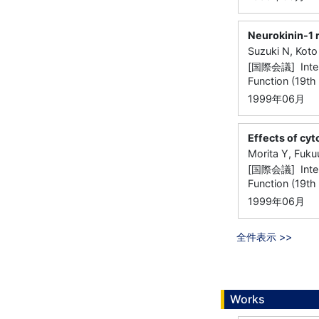
Neurokinin-1 
Suzuki N, Koto
[国際会議] Intern
Function (19th
1999年06月
Effects of cyt
Morita Y, Fuku
[国際会議] Intern
Function (19th
1999年06月
全件表示 >>
Works