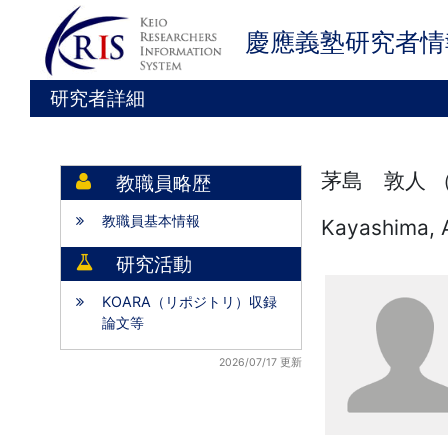
慶應義塾研究者情
研究者詳細
茅島 敦人 
教職員略歴
教職員基本情報
Kayashima, 
研究活動
KOARA（リポジトリ）収録
論文等
2026/07/17 更新