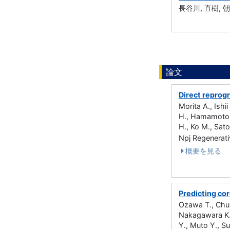
長谷川, 直樹, 
論文
Direct reprogr
Morita A., Ish
H., Hamamoto J
H., Ko M., Sato
Npj Regenerat
概要を見る
Predicting cor
Ozawa T., Chub
Nakagawara K.,
Y., Muto Y., Su