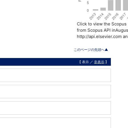
Click to view the Scopu
from Scopus API inAugust
http://api.elsevier.com a
このページの先頭へ▲
【 表示 ／
非表示
】