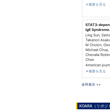
概要を見る
STAT3-depende
IgE Syndrome
Ling Sun, Sama
Takanori Asaku
M Cholon, Gior
Michael Chua, 
Chevalia Robin
Chen
American journ
概要を見る
全件表示 >>
KOARA（リポ