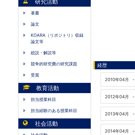
研究活動
著書
論文
KOARA（リポジトリ）収録
論文等
総説・解説等
競争的研究費の研究課題
経歴
受賞
2010年04月
-
教育活動
2012年04月
-
担当授業科目
担当経験のある授業科目
2013年04月
-
社会活動
2014年04月
-
社会活動