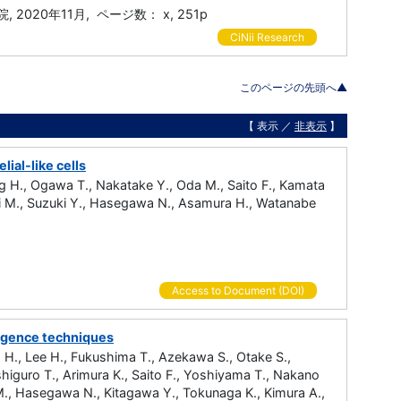
020年11月, ページ数： x, 251p
CiNii Research
このページの先頭へ▲
【 表示 ／
非表示
】
ial-like cells
g H., Ogawa T., Nakatake Y., Oda M., Saito F., Kamata
ki M., Suzuki Y., Hasegawa N., Asamura H., Watanabe
Access to Document (DOI)
lligence techniques
H., Lee H., Fukushima T., Azekawa S., Otake S.,
higuro T., Arimura K., Saito F., Yoshiyama T., Nakano
i M., Hasegawa N., Kitagawa Y., Tokunaga K., Kimura A.,