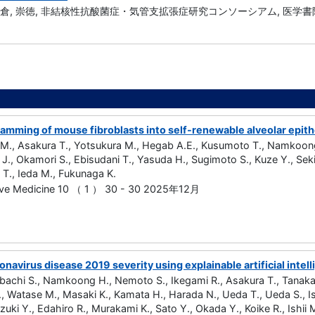
朝倉, 崇徳, 非結核性抗酸菌症・気管支拡張症研究コンソーシアム, 医学書院, 2
amming of mouse fibroblasts into self-renewable alveolar epithel
ii M., Asakura T., Yotsukura M., Hegab A.E., Kusumoto T., Namkoon
., Okamori S., Ebisudani T., Yasuda H., Sugimoto S., Kuze Y., Se
 T., Ieda M., Fukunaga K.
ive Medicine 10 （ 1 ） 30 - 30 2025年12月
onavirus disease 2019 severity using explainable artificial inte
achi S., Namkoong H., Nemoto S., Ikegami R., Asakura T., Tanaka 
 Watase M., Masaki K., Kamata H., Harada N., Ueda T., Ueda S., Is
zuki Y., Edahiro R., Murakami K., Sato Y., Okada Y., Koike R., Ishi