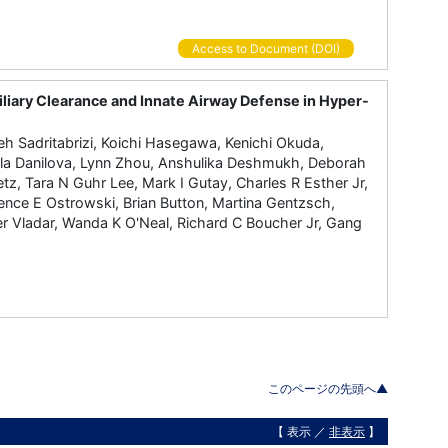
Access to Document (DOI)
liary Clearance and Innate Airway Defense in Hyper-
h Sadritabrizi, Koichi Hasegawa, Kenichi Okuda,
iela Danilova, Lynn Zhou, Anshulika Deshmukh, Deborah
tz, Tara N Guhr Lee, Mark I Gutay, Charles R Esther Jr,
ence E Ostrowski, Brian Button, Martina Gentzsch,
er Vladar, Wanda K O'Neal, Richard C Boucher Jr, Gang
このページの先頭へ▲
【 表示 ／
非表示
】