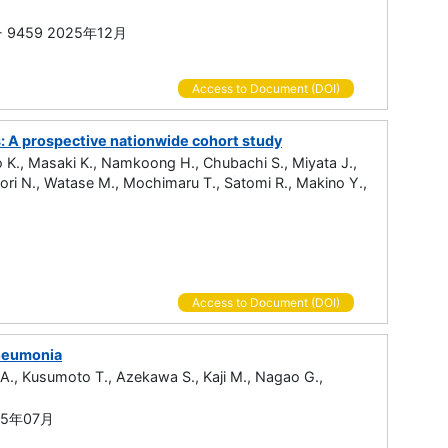
9 - 9459 2025年12月
Access to Document (DOI)
ts: A prospective nationwide cohort study
o K., Masaki K., Namkoong H., Chubachi S., Miyata J.,
mori N., Watase M., Mochimaru T., Satomi R., Makino Y.,
Access to Document (DOI)
Pneumonia
A., Kusumoto T., Azekawa S., Kaji M., Nagao G.,
2025年07月