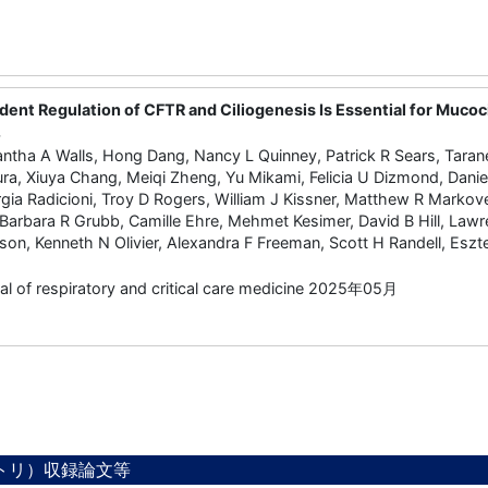
nt Regulation of CFTR and Ciliogenesis Is Essential for Mucoci
.
ntha A Walls, Hong Dang, Nancy L Quinney, Patrick R Sears, Tarane
ra, Xiuya Chang, Meiqi Zheng, Yu Mikami, Felicia U Dizmond, Dan
gia Radicioni, Troy D Rogers, William J Kissner, Matthew R Markove
Barbara R Grubb, Camille Ehre, Mehmet Kesimer, David B Hill, Lawr
son, Kenneth N Olivier, Alexandra F Freeman, Scott H Randell, Eszt
al of respiratory and critical care medicine 2025年05月
ジトリ）収録論文等