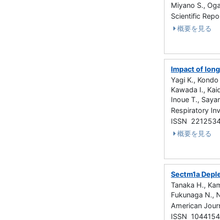
Miyano S., Oga
Scientific Re
概要を見る
Impact of long
Yagi K., Kondo
Kawada I., Kai
Inoue T., Saya
Respiratory I
ISSN 221253
概要を見る
Sectm1a Depl
Tanaka H., Kam
Fukunaga N., N
American Jour
ISSN 104415