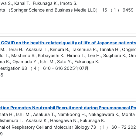
wa S., Kanai T., Fukunaga K., Imoto S.
ports （Springer Science and Business Media LLC） 15 （ 1 ） 945
 COVID on the health-related quality of life of Japanese patien
 M., Terai H., Asakura T., Kimura R., Takemura R., Tanaka H., Ohgin
do T., Mashimo S., Kobayashi K., Hirano T., Lee H., Sugihara K., O
ma K., Oyamada Y., Ishii M., Sato Y., Fukunaga K.
nvestigation 63 （ 4 ） 610 - 616 2025年07月
45
etion Promotes Neutrophil Recruitment during Pneumococcal 
ata H., Ishii M., Asakura T., Namkoong H., Nakagawara K., Morita 
ishimura T., Asakura K., Hasegawa N., Fukunaga K.
nal of Respiratory Cell and Molecular Biology 73 （ 1 ） 60 - 72 
49