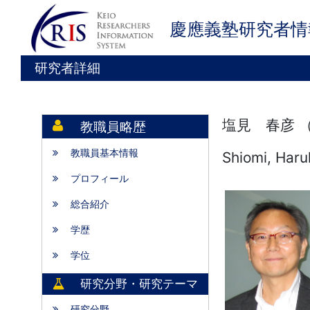
慶應義塾研究者情
研究者詳細
塩見 春彦 
教職員略歴
教職員基本情報
Shiomi, Haru
プロフィール
総合紹介
学歴
学位
研究分野・研究テーマ
研究分野