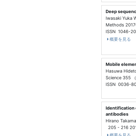
Deep sequenci
Iwasaki Yuka W
Methods 201
ISSN 1046-2
概要を見る
Mobile elemen
Hasuwa Hideto
Science 355 
ISSN 0036-8
Identificatio
antibodies
Hirano Takama
205 - 216 2
概要を見る