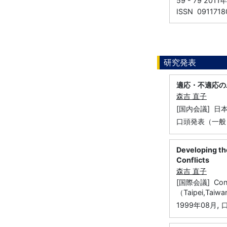
59 - 79 2011
ISSN 0911718
研究発表
適応・不適応の
森吉 直子
[国内会議] 日
口頭発表（一般
Developing th
Conflicts
森吉 直子
[国際会議] Confer
（Taipei,Taiwa
,
1999年08月
口