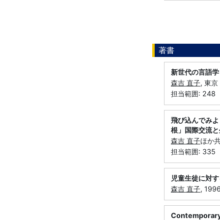
著書
新世代の言語学
森吉 直子
, 東
担当範囲: 248
飛び込んでみよ
根」国際交流と
森吉 直子
ほか共
担当範囲: 335
児童生徒に対す
森吉 直子
, 199
Contemporary 