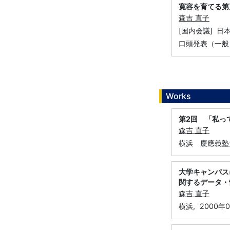
寛容を育てる第
森吉 直子
[国内会議] 日
口頭発表（一般
Works
第2回 「私っ
森吉 直子
横浜 慶應義塾
大学キャンパス
関するデータ・
森吉 直子
横浜,
2000年