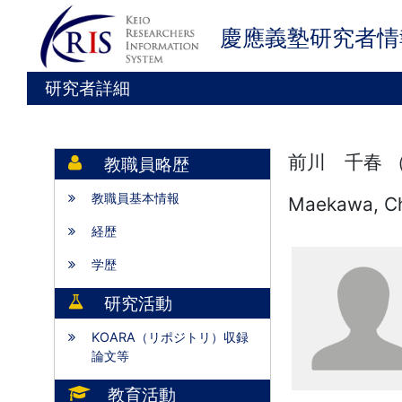
慶應義塾研究者情
研究者詳細
前川 千春 
教職員略歴
教職員基本情報
Maekawa, Ch
経歴
学歴
研究活動
KOARA（リポジトリ）収録
論文等
教育活動