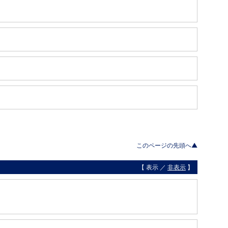
このページの先頭へ▲
【 表示 ／
非表示
】