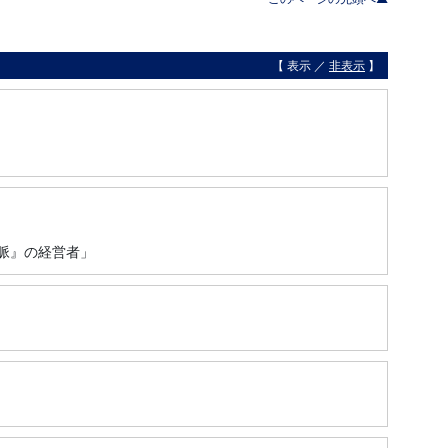
【 表示 ／
非表示
】
山脈』の経営者」