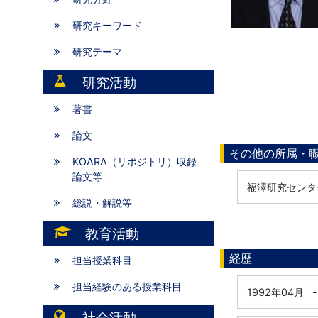
研究キーワード
研究テーマ
研究活動
著書
論文
その他の所属・
KOARA（リポジトリ）収録
論文等
福澤研究センタ
総説・解説等
教育活動
経歴
担当授業科目
担当経験のある授業科目
1992年04月
-
社会活動