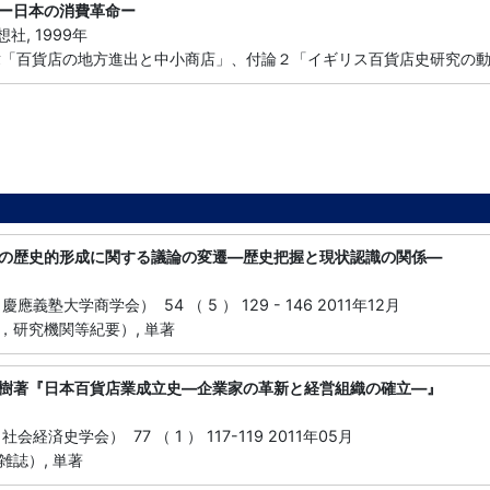
ー日本の消費革命ー
想社, 1999年
3章「百貨店の地方進出と中小商店」、付論２「イギリス百貨店史研究の
の歴史的形成に関する議論の変遷―歴史把握と現状認識の関係―
應義塾大学商学会） 54 （ 5 ） 129 - 146 2011年12月
，研究機関等紀要）, 単著
樹著『日本百貨店業成立史―企業家の革新と経営組織の確立―』
会経済史学会） 77 （ 1 ） 117-119 2011年05月
雑誌）, 単著