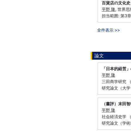
百貨店の文化史
平野 隆
, 世界思
担当範囲: 第
全件表示 >>
論文
「日本的経営」
平野 隆
三田商学研究 （慶
研究論文（大学
（書評）末田智
平野 隆
社会経済史学 （社
研究論文（学術