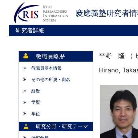
慶應義塾研究者情
研究者詳細
平野 隆 （
教職員略歴
教職員基本情報
Hirano, Taka
その他の所属・職名
経歴
学歴
学位
研究分野・研究テーマ
研究分野