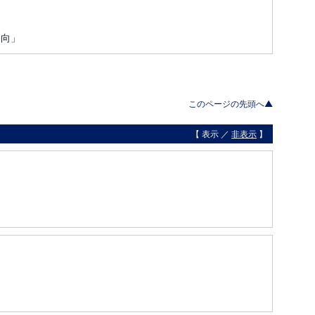
動向」
このページの先頭へ▲
【 表示 ／
非表示
】