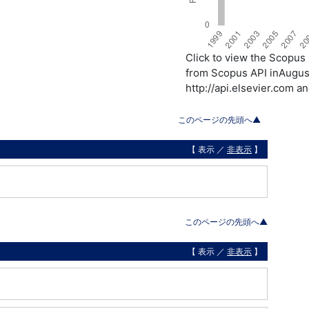
Click to view the Scopu
from Scopus API inAugust
http://api.elsevier.com a
このページの先頭へ▲
【 表示 ／
非表示
】
このページの先頭へ▲
【 表示 ／
非表示
】