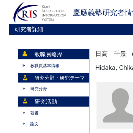
慶應義塾研究者情
研究者詳細
日高 千景 
教職員略歴
教職員基本情報
Hidaka, Chi
研究分野・研究テーマ
研究分野
研究活動
著書
論文