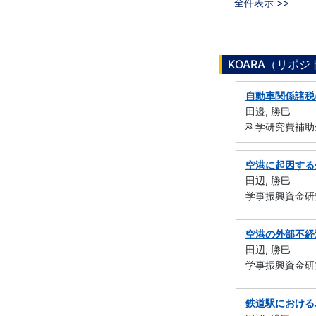
全件表示 >>
KOARA（リポ
自動車関係諸税
田邉, 勝巳
科学研究費補助
空港に起因する
田辺, 勝巳
学事振興資金研
空港の外部不経
田辺, 勝巳
学事振興資金研
鉄道駅における