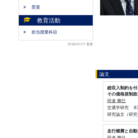
受賞
教育活動
担当授業科目
2026/07/17 更新
論文
総収入制約を付
その価格規制政
田邉 勝巳
交通学研究 83-
研究論文（研究
走行燃費と自動
田邉 勝巳