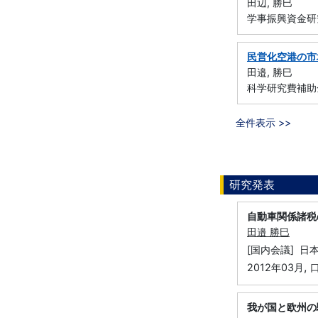
田辺, 勝巳
学事振興資金研
民営化空港の市
田邉, 勝巳
科学研究費補助金
全件表示 >>
研究発表
自動車関係諸税
田邉 勝巳
[国内会議] 日
,
2012年03月
我が国と欧州の