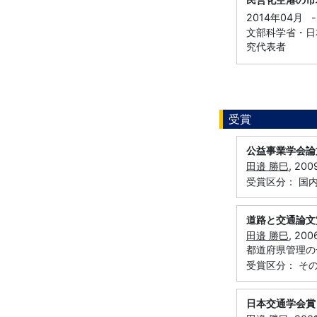
2014年04月
-
文部科学省・日本
究代表者
受賞
公益事業学会論
田邉 勝巳
, 2
受賞区分： 国
道路と交通論文
田邉 勝巳
, 2
都道府県管理の
受賞区分： そ
日本交通学会賞