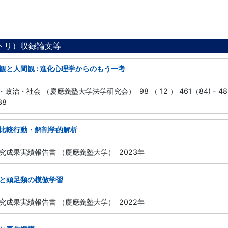
ジトリ）収録論文等
観と人間観 : 進化心理学からのもう一考
・政治・社会 （慶應義塾大学法学研究会） 98 （ 12 ） 461（84) - 48
38
比較行動・解剖学的解析
究成果実績報告書 （慶應義塾大学） 2023年
と頭足類の模倣学習
究成果実績報告書 （慶應義塾大学） 2022年