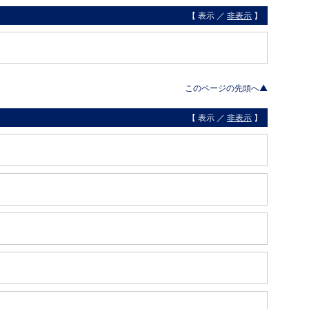
【 表示 ／
非表示
】
このページの先頭へ▲
【 表示 ／
非表示
】