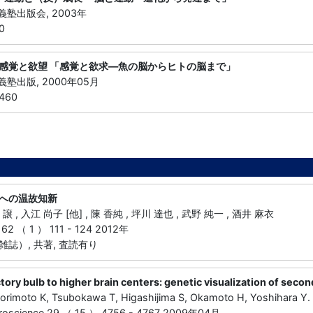
應義塾出版会, 2003年
0
感覚と欲望 「感覚と欲求―魚の脳からヒトの脳まで」
応義塾出版, 2000年05月
460
への温故知新
譲 , 入江 尚子 [他] , 陳 香純 , 坪川 達也 , 武野 純一 , 酒井 麻衣
（ 1 ） 111 - 124 2012年
誌）, 共著, 査読有り
tory bulb to higher brain centers: genetic visualization of secon
orimoto K, Tsubokawa T, Higashijima S, Okamoto H, Yoshihara Y.
uroscience 29 （ 15 ） 4756 - 4767 2009年04月