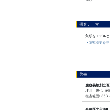
研究テーマ
魚類をモデルと
研究概要を見
著書
慶應義塾創立百
坪川 達也, 慶
担当範囲: 353
身体医文化論Ⅱ