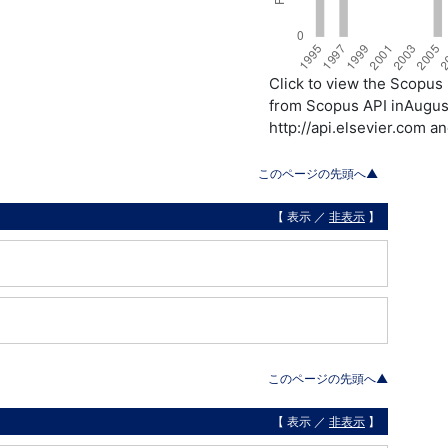
Click to view the Scopu
from Scopus API inAugust
http://api.elsevier.com a
このページの先頭へ▲
【 表示 ／
非表示
】
このページの先頭へ▲
【 表示 ／
非表示
】