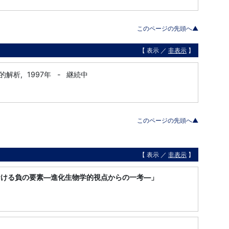
このページの先頭へ▲
【 表示 ／
非表示
】
的解析,
1997年
-
継続中
このページの先頭へ▲
【 表示 ／
非表示
】
おける負の要素―進化生物学的視点からの一考―」