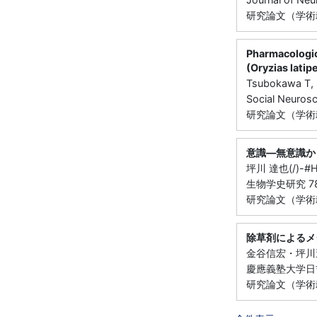
研究論文（学術雑
Pharmacologic
(Oryzias latipe
Tsubokawa T, 
Social Neuros
研究論文（学術雑
意識―無意識か
坪川 達也(/)-
生物学史研究 78 
研究論文（学術雑
除草剤によるメ
金谷信宏・坪川
慶應義塾大学日吉紀
研究論文（学術