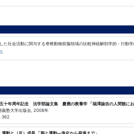
した社会活動に関与する脊椎動物前脳領域の比較神経解剖学的・行動学
る
五十年周年記念 法学部論文集 慶應の教養学 「福澤諭吉の人間観に
應義塾大学出版会, 2008年
－362
 運動と（反）成長 「脳と運動―進化から発達まで」