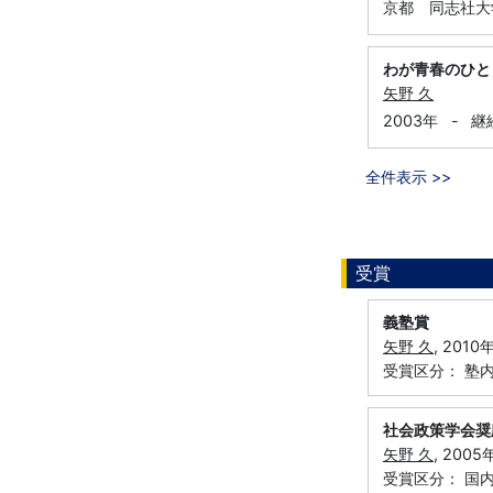
京都 同志社大
わが青春のひと
矢野 久
2003年
-
継
全件表示 >>
受賞
義塾賞
矢野 久
, 20
受賞区分： 塾
社会政策学会奨
矢野 久
, 20
受賞区分： 国