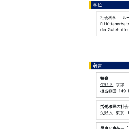
学位
社会科学 , ルー
 Hüttenarbeite
der Gutehoffn
著書
警察
矢野 久
, 京都 
担当範囲: 149‐
労働移民の社会
矢野 久
, 東京 
歴史と責任ー「