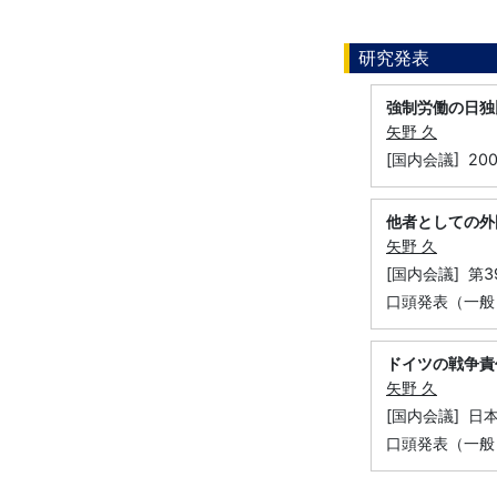
研究発表
強制労働の日独
矢野 久
[国内会議] 2
他者としての外
矢野 久
[国内会議] 第
口頭発表（一般
ドイツの戦争責
矢野 久
[国内会議] 日
口頭発表（一般