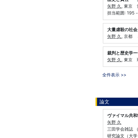
矢野 久
, 東京 
担当範囲: 195－
大量虐殺の社会
矢野 久
, 京都 
裁判と歴史学ー
矢野 久
, 東京 
全件表示 >>
論文
ヴァイマル共和
矢野 久
三田学会雑誌 （慶
研究論文（大学