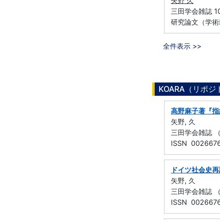
矢野 久
三田学会雑誌 100
研究論文（学術
全件表示 >>
KOARA（リポ
高野麻子著『指
矢野, 久
三田学会雑誌 （慶應
ISSN 002667
ドイツ社会史再訪
矢野, 久
三田学会雑誌 （慶
ISSN 002667