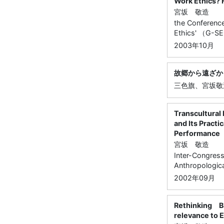
Work Ethics? 
宮坂 敬造
the Conferenc
Ethics' （G-SE
2003年10月
故郷から遠ざか
三色旗、宮坂敬
Transcultural
and Its Pract
Performance
宮坂 敬造
Inter-Congres
Anthropologica
2002年09月
Rethinking B
relevance to 