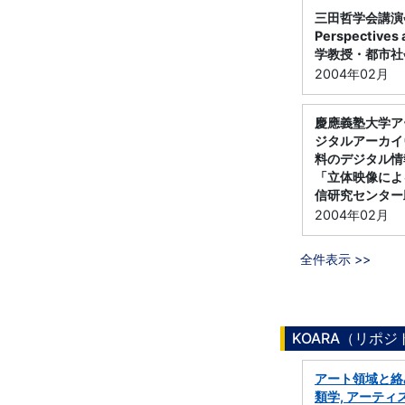
三田哲学会講演会／人
Perspective
学教授・都市社
2004年02月
慶應義塾大学ア
ジタルアーカイ
料のデジタル情
「立体映像によ
信研究センター
2004年02月
全件表示 >>
KOARA（リポ
アート領域と絡
類学, アーテ