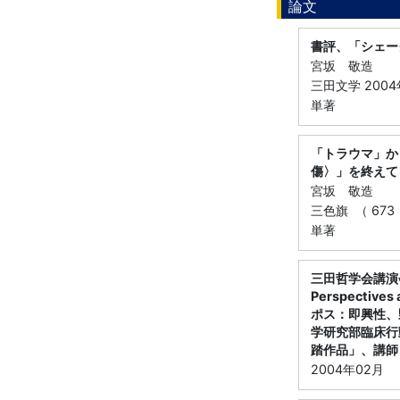
論文
書評、「シェー
宮坂 敬造
三田文学 2004
単著
「トラウマ」か
傷〉」を終えて
宮坂 敬造
三色旗 （ 673
単著
三田哲学会講演会／人
Perspectiv
ポス：即興性、
学研究部臨床行
踏作品」、講師
2004年02月