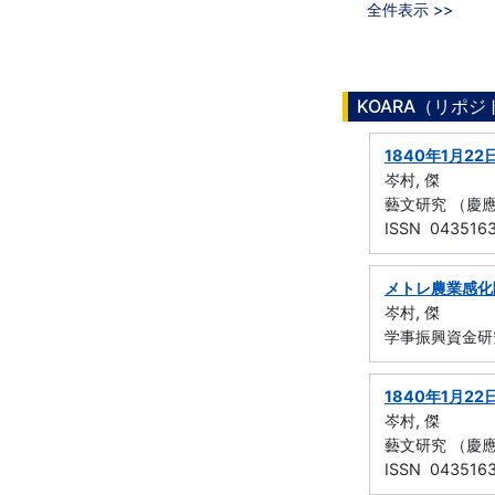
全件表示 >>
KOARA（リポ
1840年1月22日
岑村, 傑
藝文研究 （慶應義塾
ISSN 043516
メトレ農業感化
岑村, 傑
学事振興資金研
1840年1月22日
岑村, 傑
藝文研究 （慶應義塾
ISSN 043516