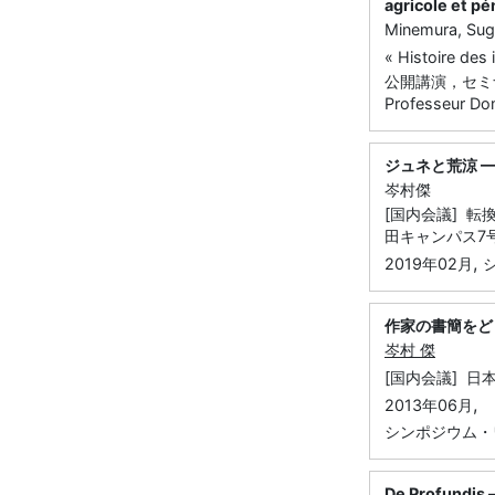
agricole et pé
Minemura, Sug
« Histoire des
公開講演，セミナー
Professeur Dom
ジュネと荒涼 
岑村傑
[国内会議] 転
田キャンパス7号
,
2019年02月
作家の書簡をど
岑村 傑
[国内会議] 日
,
2013年06月
シンポジウム・
De Profund