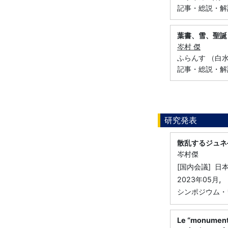
記事・総説・解
葉書、雪、聖誕
岑村 傑
ふらんす （白水社
記事・総説・解
研究発表
散乱するジュネ
岑村傑
[国内会議] 日
,
2023年05月
シンポジウム・
Le “monument”