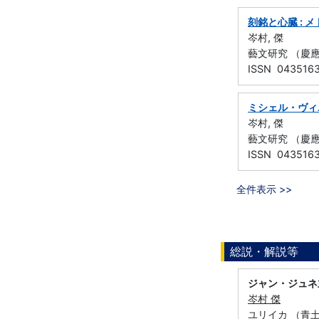
刻銘と心臓 : メ
岑村, 傑
藝文研究 （慶應義塾
ISSN 043516
ミシェル・ヴィ
岑村, 傑
藝文研究 （慶應義塾
ISSN 043516
全件表示 >>
総説・解説等
ジャン・ジュネ
岑村 傑
ユリイカ （青土社