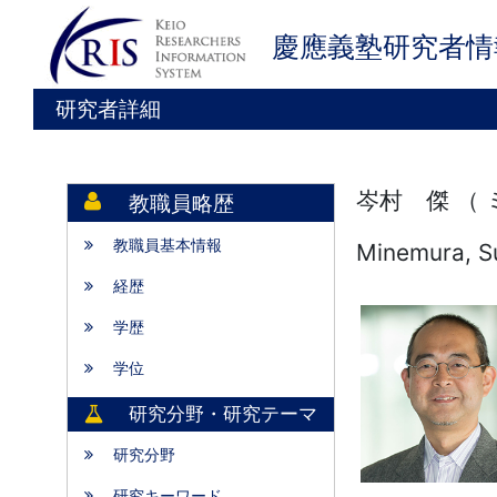
慶應義塾研究者情
研究者詳細
岑村 傑 （
教職員略歴
教職員基本情報
Minemura, S
経歴
学歴
学位
研究分野・研究テーマ
研究分野
研究キーワード