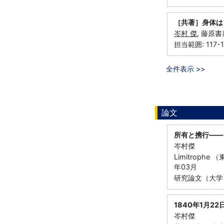
［共著］身体は
岑村 傑
, 藤原書
担当範囲: 117-1
全件表示 >>
論文
所有と携行——
岑村傑
Limitroph
年03月
研究論文（大学
1840年1月2
岑村傑