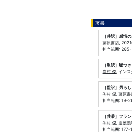
著書
［共訳］感情の
藤原書店, 202
担当範囲: 285-3
［単訳］嘘つき
岑村 傑
, インス
［監訳］男らし
岑村 傑
, 藤原書
担当範囲: 19-26,
［共著］フラン
岑村 傑
, 慶應義
担当範囲: 177-1