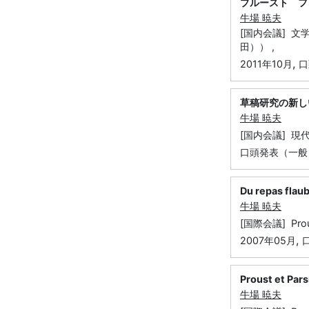
プルースト フ
牛場 暁夫
[国内会議] 
田）） ,
,
2011年10月
口
草稿研究の新し
牛場 暁夫
[国内会議] 現
口頭発表（一般
Du repas flau
牛場 暁夫
[国際会議] Prou
,
2007年05月
口
Proust et Pars
牛場 暁夫