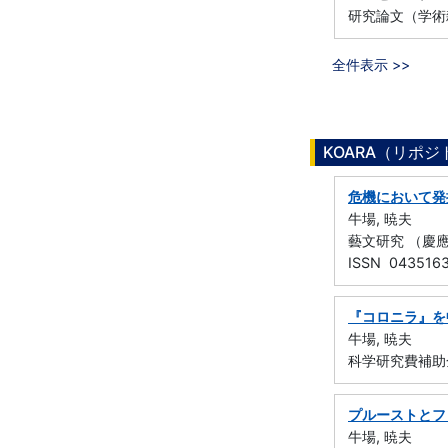
研究論文（学術雑
全件表示 >>
KOARA（リポ
危機において発
牛場, 暁夫
藝文研究 （慶應義
ISSN 043516
『コロニラ』を
牛場, 暁夫
科学研究費補助金
プルーストとフ
牛場, 暁夫