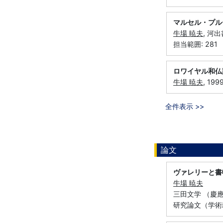
マルセル・プル
牛場 暁夫
, 河出
担当範囲: 281
ロワイヤル和仏
牛場 暁夫
, 19
全件表示 >>
論文
ヴァレリーと書
牛場 暁夫
三田文学 （慶應義
研究論文（学術