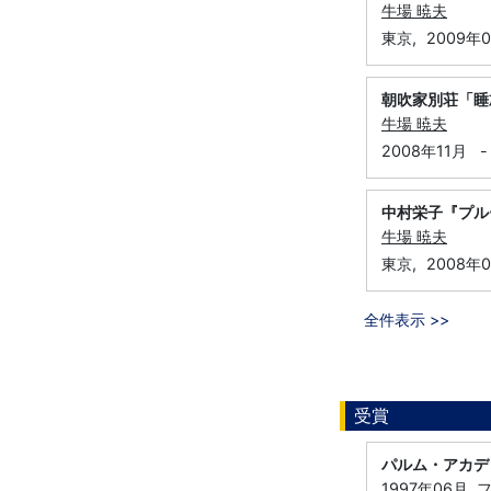
牛場 暁夫
東京,
2009年
朝吹家別荘「睡
牛場 暁夫
2008年11月
-
中村栄子『プル
牛場 暁夫
東京,
2008年
全件表示 >>
受賞
パルム・アカデ
1997年06月,