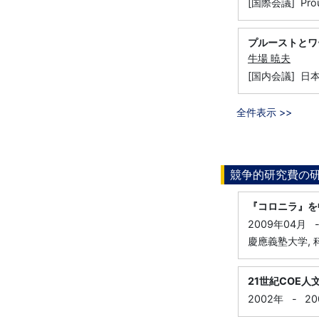
[国際会議] Prous
プルーストとワ
牛場 暁夫
[国内会議] 日
全件表示 >>
競争的研究費の
『コロニラ』を
2009年04月
慶應義塾大学, 
21世紀COE
2002年
-
20