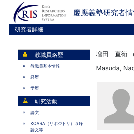
慶應義塾研究者情
研究者詳細
増田 直衛 
教職員略歴
教職員基本情報
Masuda, Na
経歴
学歴
研究活動
論文
KOARA（リポジトリ）収録
論文等