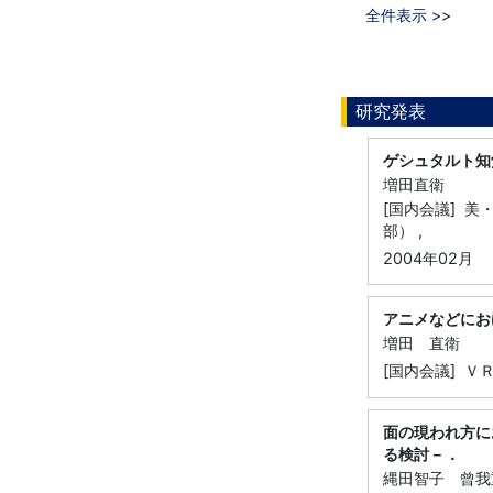
全件表示 >>
研究発表
ゲシュタルト知
増田直衛
[国内会議] 
部） ,
2004年02月
アニメなどにお
増田 直衛
[国内会議] Ｖ
面の現われ方に
る検討－．
縄田智子 曾我