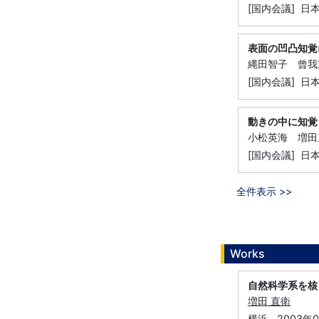
[国内会議] 日
表面の凹凸知覚
縄田智子 曾我
[国内会議] 日
動きの中に知覚
小松英海 増田
[国内会議] 日
全件表示 >>
Works
自然科学系を核
増田 直衛
横浜,
2003年