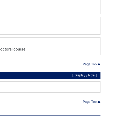
Doctoral course
Page Top ▲
【 Display /
hide
】
Page Top ▲