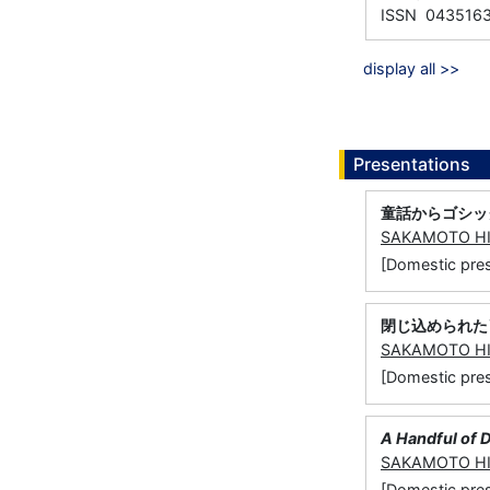
ISSN 043516
display all >>
Presentations
童話からゴシッ
SAKAMOTO H
[Domestic 
閉じ込められた肖像
SAKAMOTO H
[Domestic p
A Handful of 
SAKAMOTO H
[Domestic pres