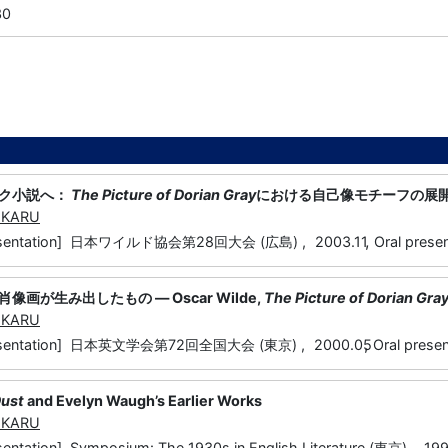
30
ク小説へ：
The Picture of Dorian Gray
における自己像モチーフの展
IKARU
,
presentation] 日本ワイルド協会第28回大会 (広島) ,
2003.11
Oral pres
画が生み出したもの ― Oscar Wilde,
The Picture of Dorian Gra
IKARU
,
resentation] 日本英文学会第72回全国大会 (東京) ,
2000.05
Oral pres
Dust
and Evelyn Waugh’s Earlier Works
IKARU
entation] Symposium: The 1930s in English Literature (東京) ,
199