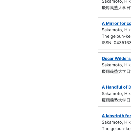
Sakamoto, Hik
慶應義塾大学日吉紀
A Mirror for c
Sakamoto, Hik
The geibun-ke
ISSN 043516
Oscar Wilde' s
Sakamoto, Hik
慶應義塾大学日吉紀
A Handful of D
Sakamoto, Hik
慶應義塾大学日吉紀
A labyrinth fo
Sakamoto, Hik
The geibun-ke