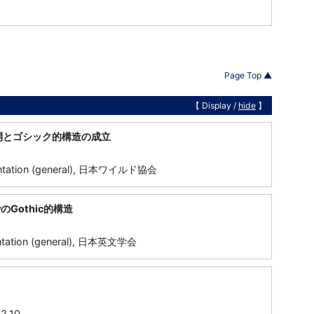
Page Top ▲
【 Display /
hide
】
開とゴシック的構造の成立
entation (general), 日本ワイルド協会
y
のGothic的構造
entation (general), 日本英文学会
,
2.10