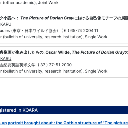
 (other academic), Joint Work
ク小説へ：
The Picture of Dorian Gray
における自己像モチーフの展
IKARU
 Studies (東京・日本ワイルド協会) ( 6 ) 65-74 2004.11
(bulletin of university, research institution), Single Work
画が生み出したもの: Oscar Wilde,
The Picture of Dorian Gray
の
IKARU
要英語英米文学 ( 37 ) 37-51 2000
(bulletin of university, research institution), Single Work
gistered in KOARA
up portrait brought about : the Gothic structure of "The picture