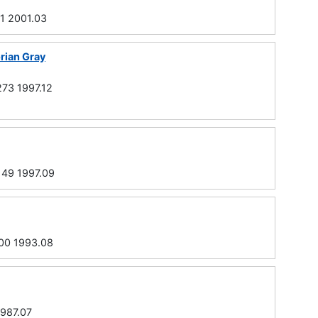
2001.03
orian Gray
73 1997.12
 1997.09
 1993.08
987.07