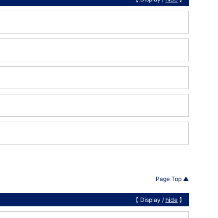
Page Top ▲
【 Display /
hide
】