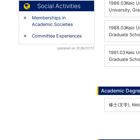
1986.03
Keio Un
Social Activities
University, Gr
Memberships in
Academic Societies
1988.03
Keio U
Graduate Scho
Committee Experiences
Updated on 2026/07/17
1991.03
Keio U
Graduate Schoo
Academic Degr
修士(文学), Keio 