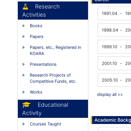
Research
1991.04
-
19
Activities
Books
1998.04
-
20
Papers
1999.10
-
20
Papers, etc., Registered in
KOARA
2001.10
-
20
Presentations
Research Projects of
2005.10
-
20
Competitive Funds, etc.
Works
display all >>
Educational
Activity
Academic Back
Courses Taught