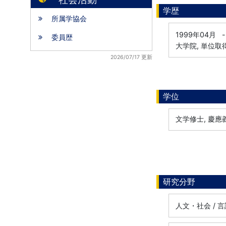
学歴
所属学協会
1999年04月
-
委員歴
大学院, 単位取
2026/07/17 更新
学位
文学修士, 慶應
研究分野
人文・社会 / 