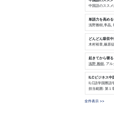
中国語のススメ編
単語力を高める
浅野雅樹,李晶, 
どんどん吸収中
木村裕章,篠原征子
起きてから寝る
浅野 雅樹
, アル
ILCビジネス
ILC語学国際語学
担当範囲: 第１
全件表示 >>