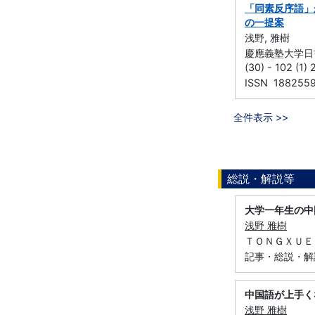
「同素反序語」
の一提案
浅野, 雅樹
慶應義塾大学日吉
(30) - 102 (1
ISSN 188255
全件表示 >>
総説・解説等
大学一年生の中
浅野 雅樹
ＴＯＮＧＸＵＥ （
記事・総説・解
中国語が上手く
浅野 雅樹