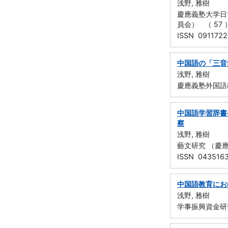
浅野, 雅樹
慶應義塾大学日
員会） （ 57 ） 
ISSN 0911722
中国語の「三音
浅野, 雅樹
慶應義塾外国語教
中国語学習辞書
察
浅野, 雅樹
藝文研究 （慶應義塾
ISSN 043516
中国語教育にお
浅野, 雅樹
学事振興資金研